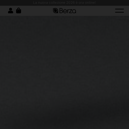
vise da lavoro antimacchia: comfort, resistenza e design moderno!
La nuova collezione 2026 è ora online!