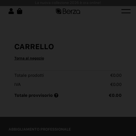
 resistenza e design moderno!
La nuova collezione 2026 è ora online!
CARRELLO
Torna al negozio
Totale prodotti
€0.00
IVA
€0.00
Totale provvisorio
€0.00
ABBIGLIAMENTO PROFESSIONALE