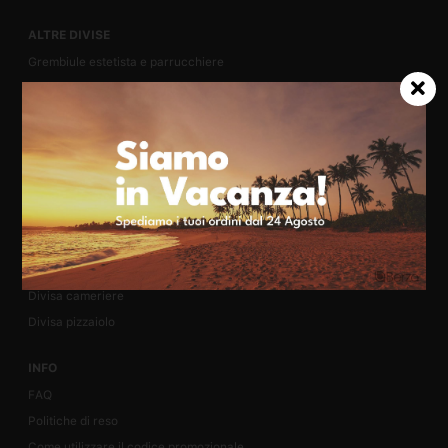
ALTRE DIVISE
Grembiule estetista e parrucchiere
Grembiule ristorazione
Grembiule maestra
Divisa cuoco
Divisa pasticcere
Camici dentista
Camice farmacista
Divisa infermiere
Camice bianco
Divisa cameriere
Divisa pizzaiolo
INFO
FAQ
Politiche di reso
Come utilizzare il codice promozionale