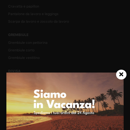
Cravatta e papillon
Pantalone da lavoro e leggings
Scarpa da lavoro e zoccolo da lavoro
GREMBIULE
Grembiule con pettorina
Grembiule corto
Grembiule vestitino
DIVISA
Divisa cuoco
Divisa estetista e parrucchiere
Abbigliamento sanitario
ALTRE DIVISE
Grembiule estetista e parrucchiere
Grembiule ristorazione