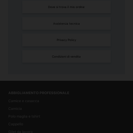
Dove si trova il mio ordine
Assistenza tecnica
Privacy Policy
Condizioni di vendita
ABBIGLIAMENTO PROFESSIONALE
Camice e casacca
Camicia
Polo maglia e tshirt
Cappello
Gilet da lavoro